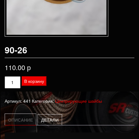
90-26
110.00
р
Количество
В корзину
товара
90-
Артикул:
441
Категория:
Центрирующие шайбы
26
ОПИСАНИЕ
ДЕТАЛИ