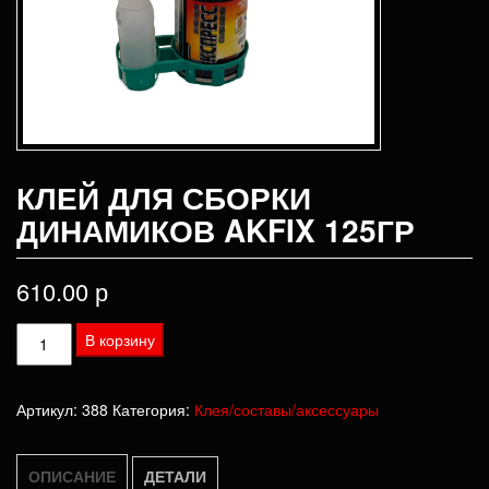
КЛЕЙ ДЛЯ СБОРКИ
ДИНАМИКОВ AKFIX 125ГР
610.00
р
Количество
В корзину
товара
Клей
Артикул:
388
Категория:
Клея/составы/аксессуары
для
сборки
динамиков
ОПИСАНИЕ
ДЕТАЛИ