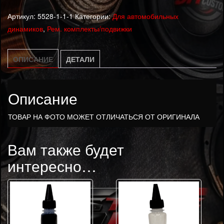
Подвижная
Артикул:
5528-1-1-1
Категории:
Для автомобильных
1500.00 р.
часть
динамиков
,
Рем. комплекты/подвижки
Audio
Nova
SL1-
ОПИСАНИЕ
ДЕТАЛИ
690DC
Описание
ТОВАР НА ФОТО МОЖЕТ ОТЛИЧАТЬСЯ ОТ ОРИГИНАЛА
Вам также будет
интересно…