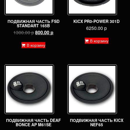
ПОДВИЖНАЯ ЧАСТЬ FSD
KICX PR0-POWER 301D
STANDART 165B
6250.00
р
Первоначальная
Текущая
1300.00
р
800.00
р
цена
цена:
В корзину
составляла
800.00 р.
В корзину
1300.00 р.
ПОДВИЖНАЯ ЧАСТЬ DEAF
ПОДВИЖНАЯ ЧАСТЬ KICX
BONCE AP M61SE
NEF65