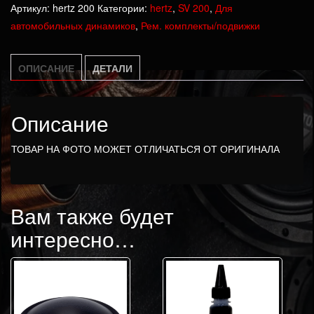
Артикул:
hertz 200
Категории:
hertz
,
SV 200
,
Для
часть
автомобильных динамиков
,
Рем. комплекты/подвижки
hertz
SV
200
ОПИСАНИЕ
ДЕТАЛИ
Описание
ТОВАР НА ФОТО МОЖЕТ ОТЛИЧАТЬСЯ ОТ ОРИГИНАЛА
Вам также будет
интересно…