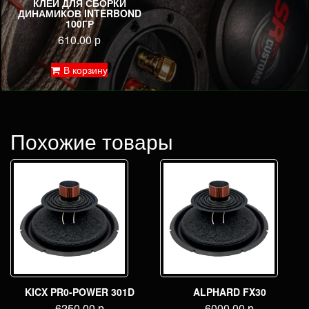
КЛЕЙ ДЛЯ СБОРКИ
ДИНАМИКОВ INTERBOND
100ГР
610.00
р
В корзину
Похожие товары
KICX PR0-POWER 301D
ALPHARD FX30
6250.00
р
6000.00
р