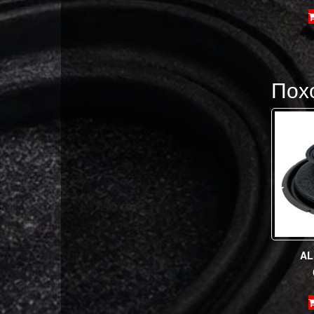
Пох
AL