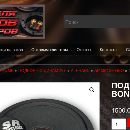
шки на заказ
Оптовым клиентам
Отзывы
Контакты
С
HOME
»
ПОДБОР ПО ДИНАМИКУ
»
ALPHARD
»
AP-M61SE NEO
» 
ПОД
BON
1500.
Количес
товара