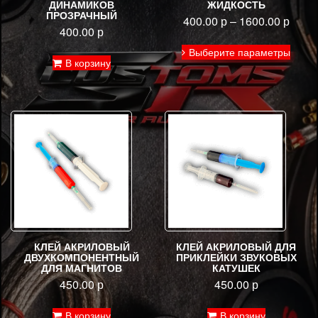
ДИНАМИКОВ
ЖИДКОСТЬ
ПРОЗРАЧНЫЙ
400.00
р
–
1600.00
р
400.00
р
Этот
Выберите параметры
товар
В корзину
имее
неско
вариа
Опци
можн
выбра
на
стран
товар
КЛЕЙ АКРИЛОВЫЙ
КЛЕЙ АКРИЛОВЫЙ ДЛЯ
ДВУХКОМПОНЕНТНЫЙ
ПРИКЛЕЙКИ ЗВУКОВЫХ
ДЛЯ МАГНИТОВ
КАТУШЕК
450.00
р
450.00
р
В корзину
В корзину