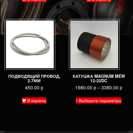
ПОДВОДЯЩИЙ ПРОВОД,
КАТУШКА MAGNUM MEW
2.7ММ
12-22DC
450.00
р
1980.00
р
–
3380.00
р
Этот
В корзину
Выберите параметры
товар
имее
неско
вариа
Опци
можн