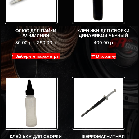
ФЛЮС ДЛЯ ПАЙКИ
КЛЕЙ SKR ДЛЯ СБОРКИ
АЛЮМИНИЯ
ДИНАМИКОВ ЧЕРНЫЙ
50.00
р
–
380.00
р
400.00
р
Этот
Выберите параметры
В корзину
товар
имеет
несколько
вариаций.
Опции
можно
выбрать
на
странице
товара.
КЛЕЙ SKR ДЛЯ СБОРКИ
ФЕРРОМАГНИТНАЯ