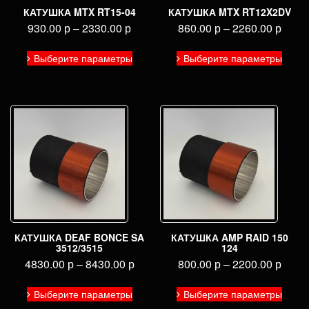
КАТУШКА MTX RT15-04
КАТУШКА MTX RT12X2DV
930.00
р
–
2330.00
р
860.00
р
–
2260.00
р
Этот
Этот
Выберите параметры
Выберите параметры
товар
товар
имеет
имее
несколько
неско
вариаций.
вариа
Опции
Опци
можно
можн
выбрать
выбра
на
на
странице
стран
товара.
товар
КАТУШКА DEAF BONCE SA
КАТУШКА AMP RAID 150
3512/3515
124
4830.00
р
–
8430.00
р
800.00
р
–
2200.00
р
Этот
Этот
Выберите параметры
Выберите параметры
товар
товар