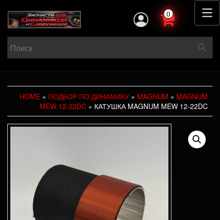
0
HOME
»
ПОДБОР ПО ДИНАМИКУ
»
MAGNUM
»
MAGNUM
MEW 12-22DC
» КАТУШКА MAGNUM MEW 12-22DC