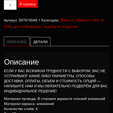
Количество
В корзину
товара
Катушка
Артикул:
507610048-1
Категории:
Magnum
,
Magnum mew 12-
Magnum
22dc
,
для сабвуферов - подбор по моделям
mew
12-
22dc
ОПИСАНИЕ
ДЕТАЛИ
Описание
ЕСЛИ У ВАС ВОЗНИКЛИ ТРУДНОСТИ С ВЫБОРОМ, ВАС НЕ
УСТРАИВАЮТ КАКИЕ ЛИБО ПАРАМЕТРЫ, СПОСОБЫ
ДОСТАВКИ, ОПЛАТЫ, ОБЪЕМ И СТОИМОСТЬ ОПЦИЙ —
НАПИШИТЕ НАМ И МЫ ОБЯЗАТЕЛЬНО ПОДБЕРЁМ ДЛЯ ВАС
ИНДИВИДУАЛЬНОЕ РЕШЕНИЕ!
Материал провода: В стоковом варианте плоский алюминий
Материал каркаса: алюминий
Количество слоёв: 4