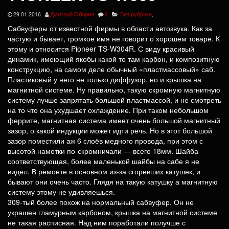
29.01.2016
Дмитрий Оборин
0
Без рубрики
,
Сабвуферы от известной фирмы в области автозвука. Как за
частую и бывает, громкое имя не говорит о хорошем товаре. К
этому и относится Pioneer TS-W304R. С виду красивый
динамик, имеющий якобы какой то там карбон, и композитную
конструкцию, на самом деле обычный «пластмассовый» саб.
Пластиковый у него не только диффузор, но и крышка на
магнитной системе. Ну правильно, такую скромную магнитную
систему лучше запрятать большой пластмассой, и не смотреть
на то что она ухудшает охлаждение. При таком небольшом
феррите, магнитная система имеет очень большой магнитный
зазор, о какой индукции может идти речь. Но в этот большой
зазор поместили аж 6 слоёв медного провода, при этом с
высотой намотки по-скромничали — всего 18мм. Шайба
соответствующая, более маленькой шайбы на сабе я не
видел. В ремонте в основном из-за сгоревших катушек, и
бывают они очень часто. Глядя на такую катушку а магнитную
систему этому не удивляешься.
309-тый более похож на нормальный сабвуфер. Он не
украшен гламурным карбоном, крышка на магнитной системе
не такая расписная. Над ним поработали получше с