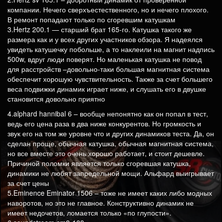
компании. Нечего сверхъестественного, но и нечего плохого.
В ремонт попадают только по сгоревшим катушкам
3.Hertz 200.1 — старший брат 165-го. Катушка такого же
размера как и у всех других участников обзора. Я надеялся
увидеть катушечку побольше, а то наклеили на магнит надпись
500w, вдруг люди поверят. Но маленькая катушка не повод
для расстройств –довольно-таки большая магнитная система
обеспечит хорошую чувствительность. Также за счет большего
веса подвижки динамик играет ниже, и слушать его в двушке
становится довольно приятно
4.alphard hannibal 6 – вообще непонятно как он попал в тест,
ведь его цена раза в два ниже конкурентов. Но громкость и
звук его на том же уровне что и других динамиков теста. Да, он
сделан проще, обычная катушка, обычная магнитная система,
но все вместе это очень хорошо работает, и стоит дешевле.
Причиной поломки является только сгоревшая катушка,
динамики не любят запредельной мощи. Альфард выигрывает
за счет цены
5.Eminence Eminator 1506 – тоже не имеет каких либо модных
наворотов, но это не главное. Конструктивно динамик не
имеет недочетов, ломается только «по глупости».