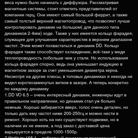
веса нужно было начинать с диффузора. Рассматривая
магнитные системы, стоит отметить представителей от
компании герц. Они имеют самый большой феррит, а также
самый толстый верхний магнитопровод, что позволяет лучше
контролировать динамик на большом( для данного типа
динамиков 2-4мм) ходе. Также у них имеется кольцо фарадея,
служащее для улучшения характеристик в верхнем диапазоне
частот. Этим может похвастаться и динамик DD. Кольцо
фарадея также способствует охлаждению, всё-таки у меди
теплопроводность побольше чем у стали. Но использования
кольца фарадея спорно, ведь она уменьшает индукцию в
магнитном зазоре за счет уменьшения диаметра керна.
Несмотря на другие плюсы, в топовых динамиках я некогда не
видел короткозамкнутых витков в зазоре. А теперь конкретно
по каждому динамику
1.DD VO 6.5 – очень интересный динамик, инженеры идут в
правильном направлении, но динамик стал уж больно
нежным. Хорошо забирается вверх, голос очень детален, но
только дать ему частот ниже 200-250гц и можно нести в
ремонт. Хорошо хоть на них существуют подвижки, но в
наличии их не имеем, а под заказ с доставкой цена
варьируется в пределе 1000-1500р.
2.Hertz sv 165.1 – добротный динамик от проверенной