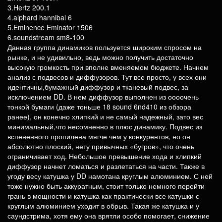
3.Hertz 200.1
4.alphard hannibal 6
5.Eminence Eminator 1506
6.soundstream sm8-100
Данная группа динамиков пользуется широким спросом на
рынке, и не удивильно, ведь можно получить достаточно
высокую громкость при вполне вменяемом бюджете. Начнем
анализ с подвесов и диффузоров. Тут все просто, у всех они
идентичны,бумажный диффузор и тканевый подвес, за
исключением DD. В нем диффузор выполнен из оооочень
тонкой бумаги (даже тоньше 18 sound 6nd410 из обзора
ранее), он конечно хлипкий и не самый надежный, зато вес
минимальный,что несомненно в плюс динамику. Подвес из
вспененного пропилена мягче чем у конкурентов, но он
абсолютно плоский, нету привычных «бугров», что очень
ограничивает ход. Небольшое превышение хода и хлипкий
диффузор начнет ломаться и разлетаться на части. Также в
угоду весу катушка у DD намотана круглым алюминием. С ней
тоже нужно быть аккуратным, стоит только немного перейти
грань в мощности и катушка как практически все катушки с
круглым алюминием уходит в обрыв. Такая же катушка и у
саундстрима, хотя ему она врятли особо помогает, снижение