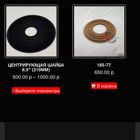
вариаций.
Опции
можно
выбрать
на
странице
товара.
ЦЕНТРИРУЮЩАЯ ШАЙБА
185-77
8,5″ (210ММ)
650.00
р
500.00
р
–
1000.00
р
Этот
В корзину
Выберите параметры
товар
имеет
несколько
вариаций.
Опции
можно
выбрать
на