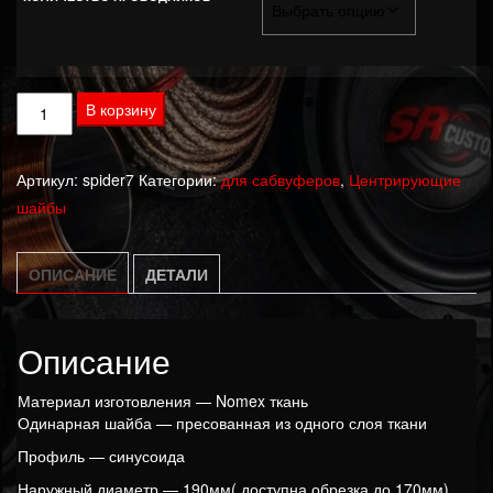
Количество
В корзину
товара
Центрирующая
Артикул:
spider7
Категории:
для сабвуферов
,
Центрирующие
шайба
шайбы
7"
(170-
190мм)
ОПИСАНИЕ
ДЕТАЛИ
Описание
Материал изготовления — Nomex ткань
Одинарная шайба — пресованная из одного слоя ткани
Профиль — синусоида
Наружный диаметр — 190мм( доступна обрезка до 170мм)