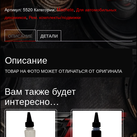
Подвижная
Артикул:
5520
Категории:
Machete
,
Для автомобильных
часть
динамиков
,
Рем. комплекты/подвижки
Machete
MM-
60v2
ОПИСАНИЕ
ДЕТАЛИ
Описание
ТОВАР НА ФОТО МОЖЕТ ОТЛИЧАТЬСЯ ОТ ОРИГИНАЛА
Вам также будет
интересно…