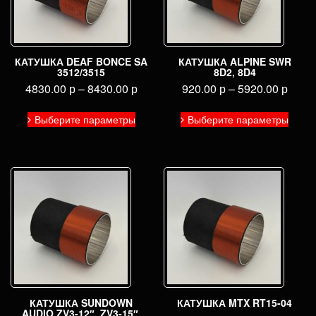
КАТУШКА DEAF BONCE SA
КАТУШКА ALPINE SWR
3512/3515
8D2, 8D4
4830.00
р
–
8430.00
р
920.00
р
–
5920.00
р
Этот
Этот
Выберите параметры
Выберите параметры
товар
товар
имеет
имее
несколько
неско
вариаций.
вариа
Опции
Опци
можно
можн
выбрать
выбра
на
на
странице
стран
товара.
товар
КАТУШКА SUNDOWN
КАТУШКА MTX RT15-04
AUDIO ZV3-12″, ZV3-15″,