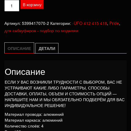
Количество
В корзину
товара
Катушка
Артикул:
5399417070-2
Категории:
-UFO 412 415 418
,
Pride
,
Pride
для сабвуферов - подбор по моделям
UFO
412,
415,
ОПИСАНИЕ
ДЕТАЛИ
418
Описание
ЕСЛИ У ВАС ВОЗНИКЛИ ТРУДНОСТИ С ВЫБОРОМ, ВАС НЕ
УСТРАИВАЮТ КАКИЕ ЛИБО ПАРАМЕТРЫ, СПОСОБЫ
ДОСТАВКИ, ОПЛАТЫ, ОБЪЕМ И СТОИМОСТЬ ОПЦИЙ —
НАПИШИТЕ НАМ И МЫ ОБЯЗАТЕЛЬНО ПОДБЕРЁМ ДЛЯ ВАС
ИНДИВИДУАЛЬНОЕ РЕШЕНИЕ!
Материал провода: алюминий
Материал каркаса: алюминий
Количество слоёв: 4