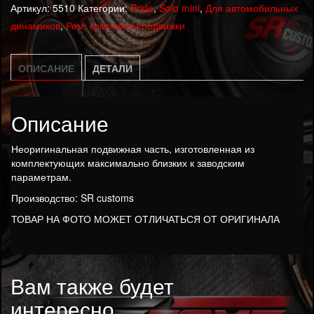
Артикул:
5510
Категории:
Pride
,
Solo mini
,
Для автомобильных
часть
динамиков
,
Рем. комплекты/подвижки
Pride
Solo
mini
ОПИСАНИЕ
ДЕТАЛИ
Описание
Неоригинальная подвижная часть, изготовленная из
комплектующих максимально близких к заводским
параметрам.
Производство: SR customs
ТОВАР НА ФОТО МОЖЕТ ОТЛИЧАТЬСЯ ОТ ОРИГИНАЛА
Вам также будет
интересно…