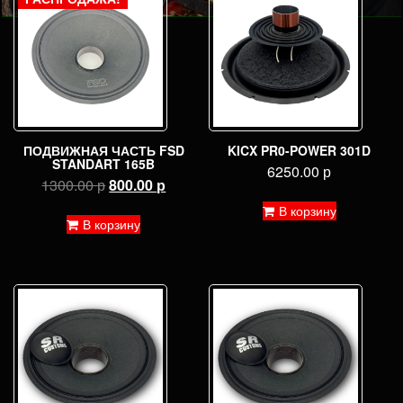
ПОДВИЖНАЯ ЧАСТЬ FSD
KICX PR0-POWER 301D
STANDART 165B
6250.00
р
Первоначальная
Текущая
1300.00
р
800.00
р
цена
цена:
В корзину
составляла
800.00 р.
В корзину
1300.00 р.