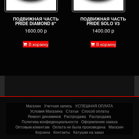
ПОДВИЖНАЯ ЧАСТЬ
ПОДВИЖНАЯ ЧАСТЬ
PRIDE DIAMOND 8″
PRIDE SOLO V3
1600.00
р
1400.00
р
В корзину
В корзину
Магазин
Учетная запись
УСПЕШНАЯ ОПЛАТА
Условия Магазина
Статьи
Способ оплаты
Ремонт динамиков
Распродажа
Распродажа
Политика конфиденциальности
Оформление заказа
Оптовым клиентам
Оплата не была произведена
Магазин
Корзина
Контакты
Катушки на заказ