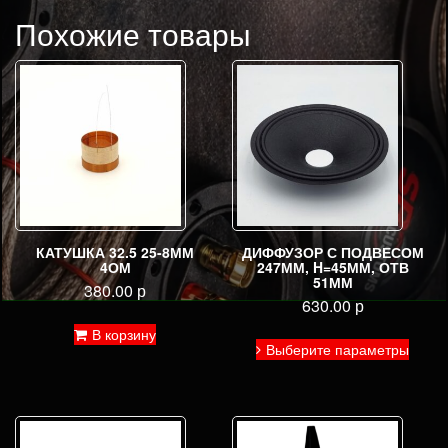
Похожие товары
КАТУШКА 32.5 25-8ММ
ДИФФУЗОР С ПОДВЕСОМ
4ОМ
247ММ, H=45ММ, ОТВ
51ММ
380.00
р
630.00
р
В корзину
Этот
Выберите параметры
товар
имее
неско
вариа
Опци