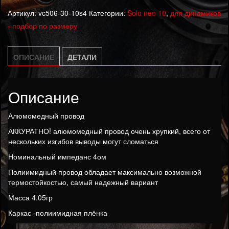
Катушка
Артикул:
vc506-30-10s4
Категории:
Solo neo 10
,
для динамиков
50.6
- подбор по размеру
30-
10мм
4ом
ОПИСАНИЕ
ДЕТАЛИ
алюмомедь
Описание
Алюмомедный провод
АККУРАТНО! алюмомедный провод очень хрупкий, всего от
нескольких изгибов выводы могут сломаться
Номинальный импеданс 4ом
Полиимидный провод обладает максимально возможной
термостойкостью, самый надежный вариант
Масса 4.05гр
Каркас -полиимидная плёнка