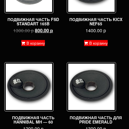
ПОДВИЖНАЯ ЧАСТЬ FSD
ПОДВИЖНАЯ ЧАСТЬ KICX
STANDART 165B
NEF65
Первоначальная
Текущая
1300.00
р
800.00
р
1400.00
р
цена
цена:
составляла
800.00 р.
В корзину
В корзину
1300.00 р.
ПОДВИЖНАЯ ЧАСТЬ
ПОДВИЖНАЯ ЧАСТЬ ДЛЯ
HANNIBAL MH — 60
PRIDE EMERALD
1200.00
р
1300.00
р