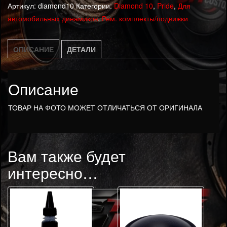
Артикул:
diamond10
Категории:
Diamond 10
,
Pride
,
Для
часть
автомобильных динамиков
,
Рем. комплекты/подвижки
для
Pride
Diamond
ОПИСАНИЕ
ДЕТАЛИ
10
Описание
ТОВАР НА ФОТО МОЖЕТ ОТЛИЧАТЬСЯ ОТ ОРИГИНАЛА
Вам также будет
интересно…