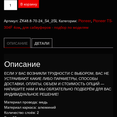
Количество
В корзину
товара
Катушка
Артикул:
ZK48.8-70-24_S4_2SL
Категории:
Pioneer
,
Pioneer TS-
Pioneer
304F 4ом
,
для сабвуферов - подбор по моделям
TS-
304F
4ом
ОПИСАНИЕ
ДЕТАЛИ
Описание
ЕСЛИ У ВАС ВОЗНИКЛИ ТРУДНОСТИ С ВЫБОРОМ, ВАС НЕ
УСТРАИВАЮТ КАКИЕ ЛИБО ПАРАМЕТРЫ, СПОСОБЫ
ДОСТАВКИ, ОПЛАТЫ, ОБЪЕМ И СТОИМОСТЬ ОПЦИЙ —
НАПИШИТЕ НАМ И МЫ ОБЯЗАТЕЛЬНО ПОДБЕРЁМ ДЛЯ ВАС
ИНДИВИДУАЛЬНОЕ РЕШЕНИЕ!
Материал провода: медь
Материал каркаса: алюминий
Количество слоёв: 2