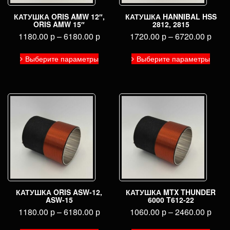
КАТУШКА ORIS AMW 12″,
КАТУШКА HANNIBAL HSS
ORIS AMW 15″
2812, 2815
1180.00
р
–
6180.00
р
1720.00
р
–
6720.00
р
Этот
Этот
Выберите параметры
Выберите параметры
товар
товар
имеет
имее
несколько
неско
вариаций.
вариа
Опции
Опци
можно
можн
выбрать
выбра
на
на
странице
стран
товара.
товар
КАТУШКА ORIS ASW-12,
КАТУШКА MTX THUNDER
ASW-15
6000 T612-22
1180.00
р
–
6180.00
р
1060.00
р
–
2460.00
р
Этот
Этот