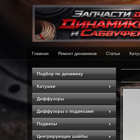
Главная
Ремонт динамиков
Статьи
Кату
Подбор по динамику
Катушки
Диффузоры
Диффузоры с подвесами
Подвесы
Центрирующие шайбы