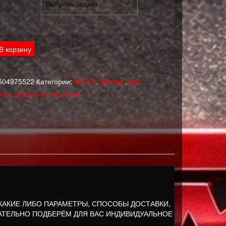
тво
В корзину
504975522
Категории:
MJS12
,
Mystery
,
для
ов - подбор по моделям
 КАКИЕ ЛИБО ПАРАМЕТРЫ, СПОСОБЫ ДОСТАВКИ,
АТЕЛЬНО ПОДБЕРЁМ ДЛЯ ВАС ИНДИВИДУАЛЬНОЕ