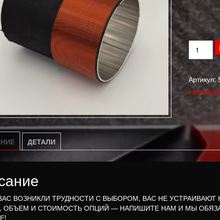
Количес
товара
Катушка
Артикул:
mystery
сабвуфер
MJS12
НИЕ
ДЕТАЛИ
сание
 ВАС ВОЗНИКЛИ ТРУДНОСТИ С ВЫБОРОМ, ВАС НЕ УСТРАИВАЮТ
, ОБЪЕМ И СТОИМОСТЬ ОПЦИЙ — НАПИШИТЕ НАМ И МЫ ОБЯЗ
Е!