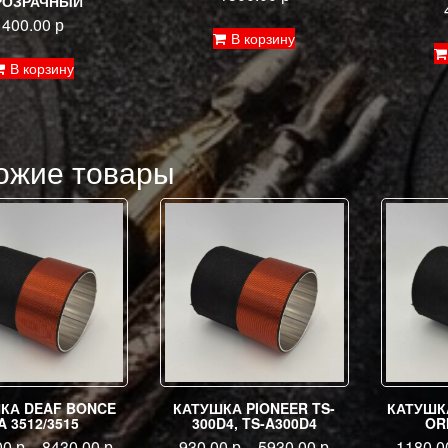
РОЗРАЧНЫЙ
400.00
р
В корзину
В корзину
ожие товары
КА DEAF BONCE
КАТУШКА PIONEER TS-
КАТУШКА
A 3512/3515
300D4, TS-A300D4
OR
00
р
–
8430.00
р
930.00
р
–
5930.00
р
1180.