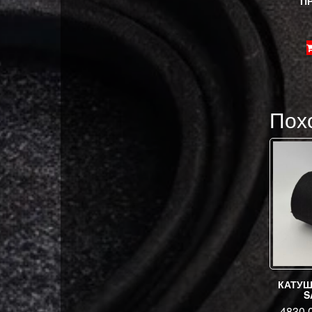
П
Пох
КАТУШ
S
4830.