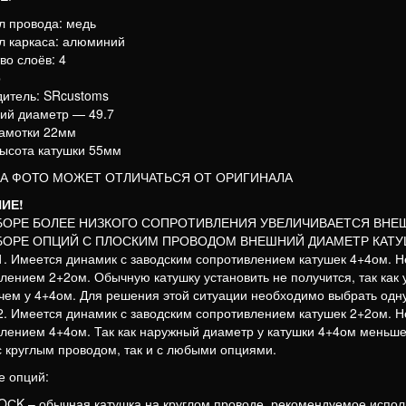
л провода: медь
л каркаса: алюминий
во слоёв: 4
р
итель: SRcustoms
ий диаметр — 49.7
намотки 22мм
ысота катушки 55мм
НА ФОТО МОЖЕТ ОТЛИЧАТЬСЯ ОТ ОРИГИНАЛА
ИЕ!
БОРЕ БОЛЕЕ НИЗКОГО СОПРОТИВЛЕНИЯ УВЕЛИЧИВАЕТСЯ ВНЕ
БОРЕ ОПЦИЙ С ПЛОСКИМ ПРОВОДОМ ВНЕШНИЙ ДИАМЕТР КАТУ
. Имеется динамик с заводским сопротивлением катушек 4+4ом. Не
лением 2+2ом. Обычную катушку установить не получится, так как
чем у 4+4ом. Для решения этой ситуации необходимо выбрать одну
. Имеется динамик с заводским сопротивлением катушек 2+2ом. Не
лением 4+4ом. Так как наружный диаметр у катушки 4+4ом меньше,
с круглым проводом, так и с любыми опциями.
е опций:
OСK – обычная катушка на круглом проводе, рекомендуемое испол