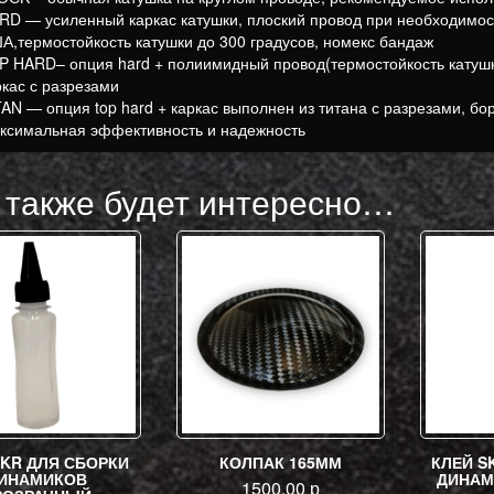
RD — усиленный каркас катушки, плоский провод при необходимос
А,термостойкость катушки до 300 градусов, номекс бандаж
P HARD– опция hard + полиимидный провод(термостойкость катушк
ркас с разрезами
TAN — опция top hard + каркас выполнен из титана с разрезами, бо
ксимальная эффективность и надежность
 также будет интересно…
SKR ДЛЯ СБОРКИ
КОЛПАК 165ММ
КЛЕЙ S
ИНАМИКОВ
ДИНАМ
1500.00
р