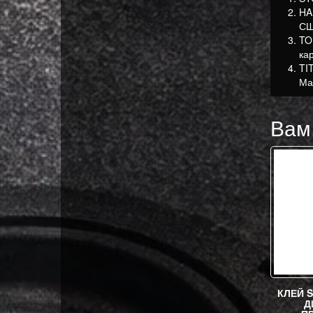
HA
СШ
TO
ка
TI
Ма
Вам
КЛЕЙ 
Д