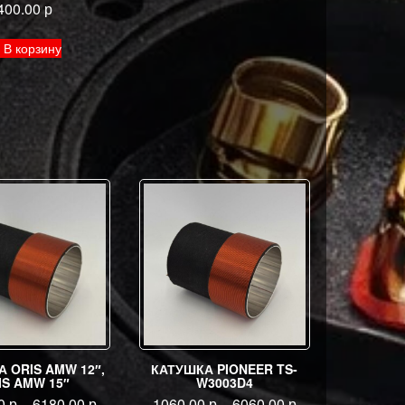
400.00
р
В корзину
 ORIS AMW 12″,
КАТУШКА PIONEER TS-
IS AMW 15″
W3003D4
00
р
–
6180.00
р
1060.00
р
–
6060.00
р