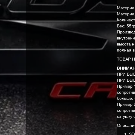
Материа
Материа
Количест
Вес: 55г
Производ
внутренн
высота 
полная в
ТОВАР 
ВНИМАН
ПРИ ВЫ
ПРИ ВЫ
Пример 1
сопротив
больше, 
Пример 2
сопротив
катушку 
Описани
ST