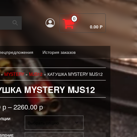
0
0.00 Р
пецпредложения
История заказов
»
MYSTERY
»
MJS12
» КАТУШКА MYSTERY MJS12
УШКА MYSTERY MJS12
0
р
–
2260.00
р
ОПЦИИ
ВЛЕНИЕ