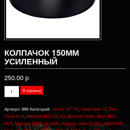
КОЛПАЧОК 150ММ
УСИЛЕННЫЙ
250.00
р
Количество
В корзину
товара
Колпачок
Артикул:
886
Категорий:
-Junior 12" 15"
,
black bass 12
,
Eton
150мм
Force m15
,
Machete M15 D2-D4
,
Machete Super Sport M12,
усиленный
M15
,
Magnum MBW 15-24SF
,
magnum mhw15-22dc
,
MAGNUM