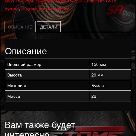
MLW 15-22SM, 12-22SM
,
MBW 15-22DC
,
Pride HP 12-15
,
Бумага
,
Пылезащитные колпаки
ОПИСАНИЕ
ДЕТАЛИ
Описание
Внешний размер
150 мм
Высота
20 мм
Материал
Бумага
Масса
22 г
Вам также будет
интересно…