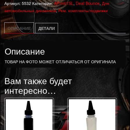
Артикул:
5532
Категории:
AP-m61SL
,
Deaf Bounce
,
Для
часть
автомобильных динамиков
,
Рем. комплекты/подвижки
Deaf
Bounce
AP-
ОПИСАНИЕ
ДЕТАЛИ
m61sl
Описание
ТОВАР НА ФОТО МОЖЕТ ОТЛИЧАТЬСЯ ОТ ОРИГИНАЛА
Вам также будет
интересно…