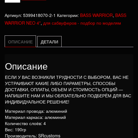
товара
BASS
Артикул:
5399418070-2-1
Категории:
BASS WARRIOR
,
BASS
WARRIOR
WARRIOR NEO 4"
,
для сабвуферов - подбор по моделям
NEO
4"
ОПИСАНИЕ
ДЕТАЛИ
Описание
ЕСЛИ У ВАС ВОЗНИКЛИ ТРУДНОСТИ С ВЫБОРОМ, ВАС НЕ
УСТРАИВАЮТ КАКИЕ ЛИБО ПАРАМЕТРЫ, СПОСОБЫ
ДОСТАВКИ, ОПЛАТЫ, ОБЪЕМ И СТОИМОСТЬ ОПЦИЙ —
НАПИШИТЕ НАМ И МЫ ОБЯЗАТЕЛЬНО ПОДБЕРЁМ ДЛЯ ВАС
ИНДИВИДУАЛЬНОЕ РЕШЕНИЕ!
Материал провода: алюминий
Материал каркаса: алюминий
Количество слоёв: 4
Вес: 190гр
Производитель: SRcustoms