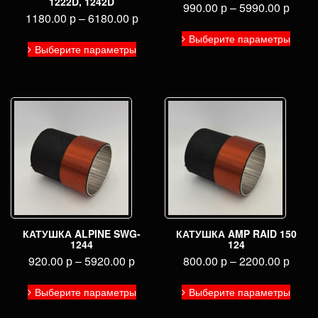
1222D, 1242D
990.00
р
–
5990.00
р
1180.00
р
–
6180.00
р
Этот
Этот
Выберите параметры
товар
Выберите параметры
товар
имее
имеет
неско
несколько
вариа
вариаций.
Опци
Опции
можн
можно
выбра
выбрать
на
на
стран
странице
товар
товара.
КАТУШКА ALPINE SWG-
КАТУШКА AMP RAID 150
1244
124
920.00
р
–
5920.00
р
800.00
р
–
2200.00
р
Этот
Этот
Выберите параметры
Выберите параметры
товар
товар
имеет
имее