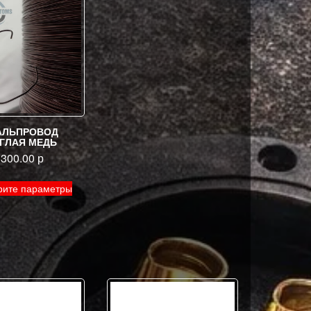
АЛЬПРОВОД
ГЛАЯ МЕДЬ
1300.00
р
Этот
рите параметры
товар
имеет
несколько
вариаций.
Опции
можно
выбрать
на
странице