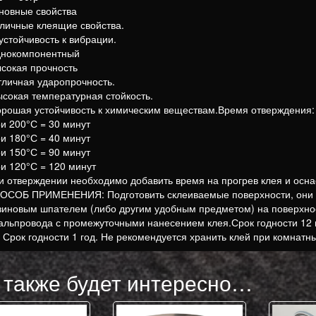
новные свойства
тличные клеящие свойства.
устойчивость к вибрации.
днокомпонентный
ысокая прочность
тличная ударопрочность.
ысокая температурная стойкость.
орошая устойчивость к химическим веществам.Время отверждения:
ри 200°С = 30 минут
ри 180°С = 40 минут
ри 150°С = 90 минут
ри 120°С = 120 минут
и отверждении необходимо добавить время на прогрев клея и осна
ОСОБ ПРИМЕНЕНИЯ: Подготовить склеиваемые поверхности, они д
зиновым шпателем (либо другим удобным предметом) на поверхност
альпровода с промежуточными нанесением клея.Срок годности 12
. Срок годности 1 год. Не рекомендуется хранить клей при комнатны
 также будет интересно…