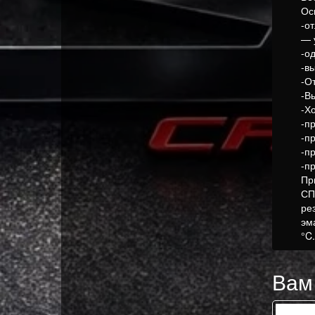
Ос
-о
— 
-о
-в
-О
-В
-Х
-п
-п
-п
-п
Пр
СП
ре
эм
°C
Вам