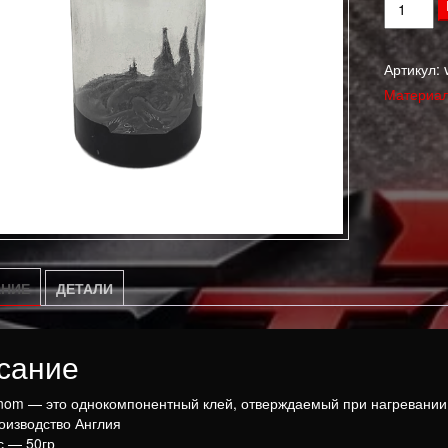
Количес
товара
Высокот
Артикул:
клей
Материал
для
катушек
"Venom"
НИЕ
ДЕТАЛИ
сание
nom — это однокомпонентный клей, отверждаемый при нагревании
оизводство Англия
с — 50гр