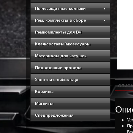
Пылезащитные колпаки
Рем. комплекты в сборе
Ремкомплекты для ВЧ
Клея/составы/аксессуары
Материалы для катушек
Подводящие провода
Уплотнители/кольца
ОПИСА
Корзины
Магниты
Опи
Спецпредложения
Ve
Пр
Ве