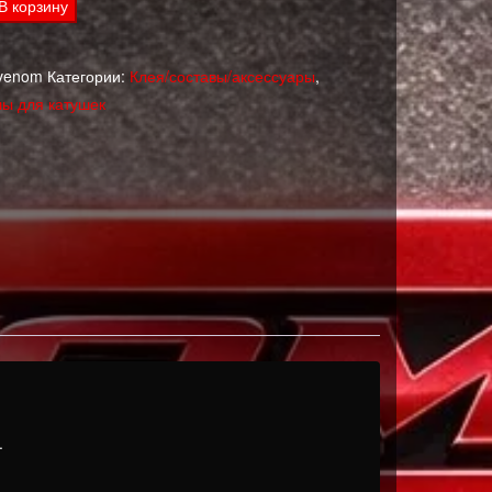
тво
В корзину
емпературный
venom
Категории:
Клея/составы/аксессуары
,
ы для катушек
.