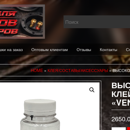
шки на заказ
Оптовым клиентам
Отзывы
Контакты
С
HOME
»
КЛЕЯ/СОСТАВЫ/АКСЕССУАРЫ
» ВЫСОКО
ВЫС
КЛЕ
«VE
2650.