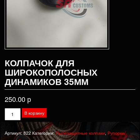
КОЛПАЧОК ДЛЯ
ШИРОКОПОЛОСНЫХ
ДИНАМИКОВ 35ММ
250.00
р
Количество
В корзину
товара
Колпачок
Артикул:
822
Категории:
Пылезащитные колпаки
,
Рупорки/
для