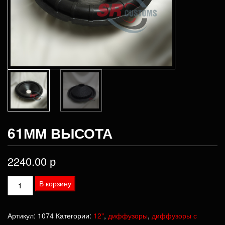
61ММ ВЫСОТА
2240.00
р
Количество
В корзину
товара
61мм
Артикул:
1074
Категории:
12"
,
диффузоры
,
диффузоры с
высота