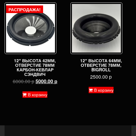
РАСПРОДАЖА!
12″ ВЫСОТА 42ММ,
12″ ВЫСОТА 64ММ,
ОТВЕРСТИЕ 78ММ
ОТВЕРСТИЕ 78ММ,
КАРБОН-КЕВЛАР
BIGROLL
СЭНДВИЧ
2500.00
р
Первоначальная
Текущая
6000.00
р
5000.00
р
цена
цена:
В корзину
составляла
5000.00 р.
В корзину
6000.00 р.