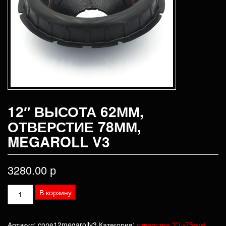
12″ ВЫСОТА 62ММ,
ОТВЕРСТИЕ 78ММ,
MEGAROLL V3
3280.00
р
Количество
В корзину
товара
12"
Артикул:
cone12megarollv3
Категория:
отверстие 3″(~75мм)