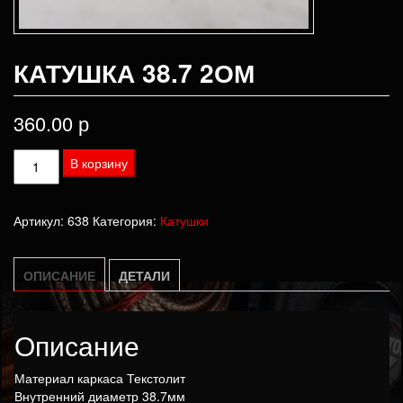
КАТУШКА 38.7 2ОМ
360.00
р
Количество
В корзину
товара
Катушка
Артикул:
638
Категория:
Катушки
38.7
2ом
ОПИСАНИЕ
ДЕТАЛИ
Описание
Материал каркаса Текстолит
Внутренний диаметр 38.7мм