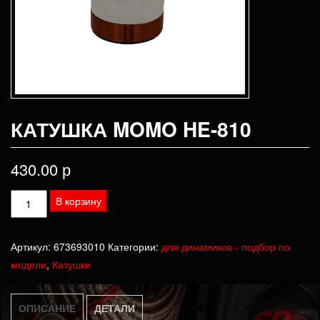
КАТУШКА MOMO HE-810
430.00
р
Количество
В корзину
товара
Катушка
Артикул:
673693010
Категории:
для динамиков - подбор по
momo
модели
,
Катушки
HE-
810
ОПИСАНИЕ
ДЕТАЛИ