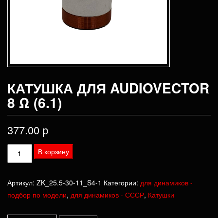
КАТУШКА ДЛЯ AUDIOVECTOR
8 Ω (6.1)
377.00
р
Количество
В корзину
товара
Катушка
Артикул:
ZK_25.5-30-11_S4-1
Категории:
для динамиков -
для
подбор по модели
,
для динамиков - СССР
,
Катушки
Audiovector
8