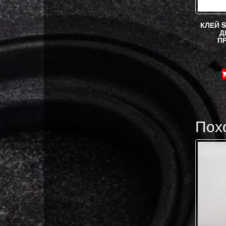
КЛЕЙ 
Д
П
Пох