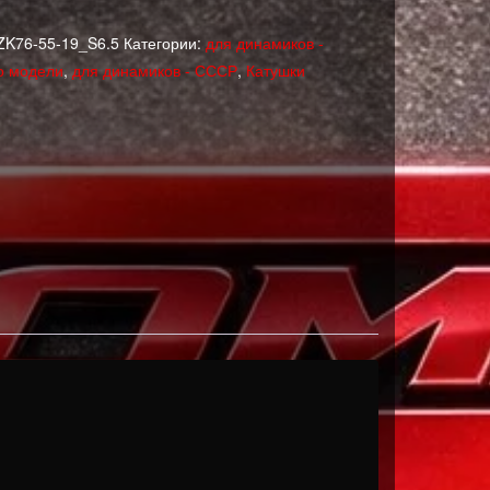
ZK76-55-19_S6.5
Категории:
для динамиков -
о модели
,
для динамиков - СССР
,
Катушки