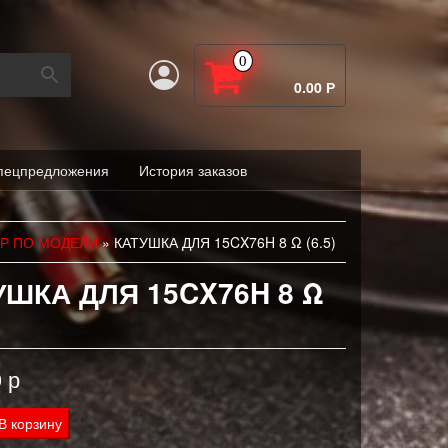
0
0.00 Р
пецпредложения
История заказов
ОР ПО МОДЕЛИ
» КАТУШКА ДЛЯ 15CX76H 8 Ω (6.5)
УШКА ДЛЯ 15CX76H 8 Ω
0
р
тво
В корзину