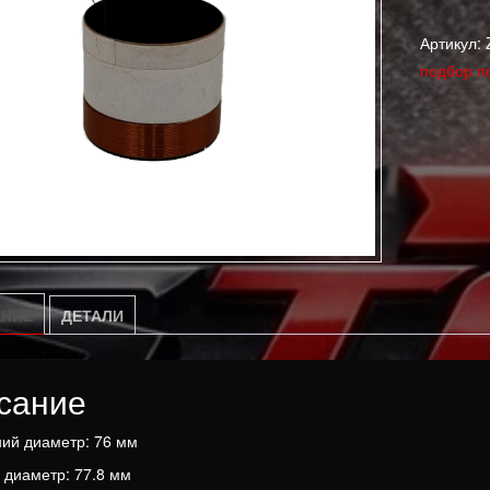
Катушка
Артикул:
для
подбор п
15CX76H
8
Ω
(6.5)
НИЕ
ДЕТАЛИ
сание
ий диаметр: 76 мм
диаметр: 77.8 мм