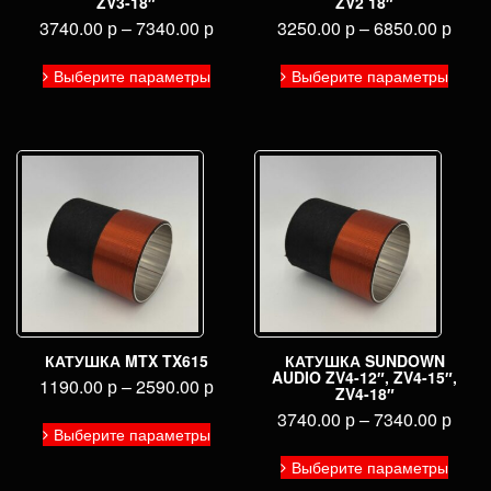
ZV3-18″
ZV2 18″
3740.00
р
–
7340.00
р
3250.00
р
–
6850.00
р
Этот
Этот
Выберите параметры
Выберите параметры
товар
товар
имеет
имее
несколько
неско
вариаций.
вариа
Опции
Опци
можно
можн
выбрать
выбра
на
на
странице
стран
товара.
товар
КАТУШКА MTX TX615
КАТУШКА SUNDOWN
AUDIO ZV4-12″, ZV4-15″,
1190.00
р
–
2590.00
р
ZV4-18″
Этот
3740.00
р
–
7340.00
р
Выберите параметры
товар
Этот
имеет
Выберите параметры
товар
несколько