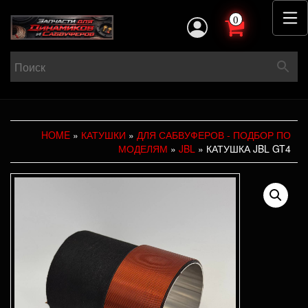
0
HOME
»
КАТУШКИ
»
ДЛЯ САБВУФЕРОВ - ПОДБОР ПО
МОДЕЛЯМ
»
JBL
» КАТУШКА JBL GT4