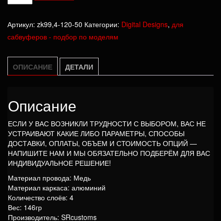
товара
Катушка
Артикул:
zk99,4-120-50
Категории:
Digital Designs
,
для
DD
сабвуферов - подбор по моделям
800
ОПИСАНИЕ
ДЕТАЛИ
Описание
ЕСЛИ У ВАС ВОЗНИКЛИ ТРУДНОСТИ С ВЫБОРОМ, ВАС НЕ
УСТРАИВАЮТ КАКИЕ ЛИБО ПАРАМЕТРЫ, СПОСОБЫ
ДОСТАВКИ, ОПЛАТЫ, ОБЪЕМ И СТОИМОСТЬ ОПЦИЙ —
НАПИШИТЕ НАМ И МЫ ОБЯЗАТЕЛЬНО ПОДБЕРЁМ ДЛЯ ВАС
ИНДИВИДУАЛЬНОЕ РЕШЕНИЕ!
Материал провода: Медь
Материал каркаса: алюминий
Количество слоёв: 4
Вес: 146гр
Производитель: SRcustoms