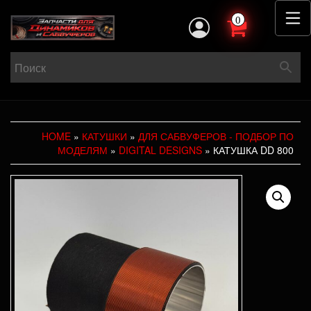
0
HOME
»
КАТУШКИ
»
ДЛЯ САБВУФЕРОВ - ПОДБОР ПО
МОДЕЛЯМ
»
DIGITAL DESIGNS
» КАТУШКА DD 800