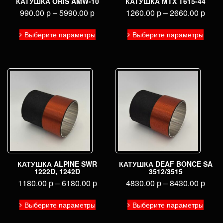
КАТУШКА ORIS AMW-10
КАТУШКА MTX T615-44
990.00
р
–
5990.00
р
1260.00
р
–
2660.00
р
Этот
Этот
Выберите параметры
Выберите параметры
товар
товар
имеет
имее
несколько
неско
вариаций.
вариа
Опции
Опци
можно
можн
выбрать
выбра
на
на
странице
стран
товара.
товар
КАТУШКА ALPINE SWR
КАТУШКА DEAF BONCE SA
1222D, 1242D
3512/3515
1180.00
р
–
6180.00
р
4830.00
р
–
8430.00
р
Этот
Этот
Выберите параметры
Выберите параметры
товар
товар
имеет
имее