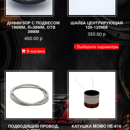
ДИФФУЗОР С ПОДВЕСОМ
ШАЙБА ЦЕНТРИРУЮЩАЯ
196ММ, H=38ММ, ОТВ
105-120ММ
39ММ
350.00
р
450.00
р
Этот
Выберите параметры
товар
В корзину
имее
неско
вариа
Опци
можн
выбра
на
стран
товар
ПОДВОДЯЩИЙ ПРОВОД,
КАТУШКА MOMO HE-816