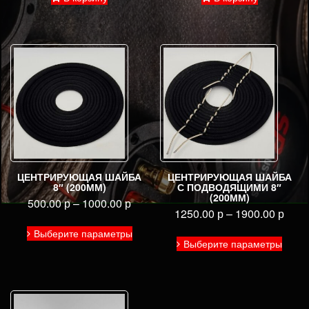
ЦЕНТРИРУЮЩАЯ ШАЙБА
ЦЕНТРИРУЮЩАЯ ШАЙБА
8″ (200ММ)
С ПОДВОДЯЩИМИ 8″
(200ММ)
500.00
р
–
1000.00
р
1250.00
р
–
1900.00
р
Этот
Выберите параметры
Этот
товар
Выберите параметры
товар
имеет
имее
несколько
неско
вариаций.
вариа
Опции
Опци
можно