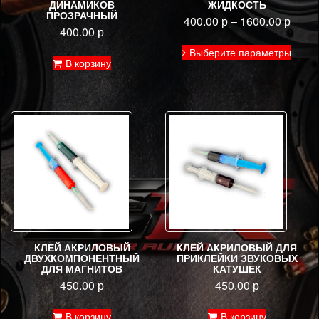
ДИНАМИКОВ
ЖИДКОСТЬ
ПРОЗРАЧНЫЙ
400.00
р
–
1600.00
р
400.00
р
Этот
Выберите параметры
товар
В корзину
имее
неско
вариа
Опци
можн
выбра
на
стран
товар
КЛЕЙ АКРИЛОВЫЙ
КЛЕЙ АКРИЛОВЫЙ ДЛЯ
ДВУХКОМПОНЕНТНЫЙ
ПРИКЛЕЙКИ ЗВУКОВЫХ
ДЛЯ МАГНИТОВ
КАТУШЕК
450.00
р
450.00
р
В корзину
В корзину