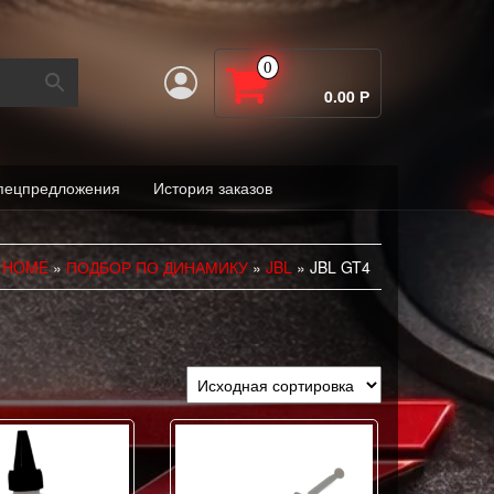
0
0.00 Р
пецпредложения
История заказов
HOME
»
ПОДБОР ПО ДИНАМИКУ
»
JBL
» JBL GT4