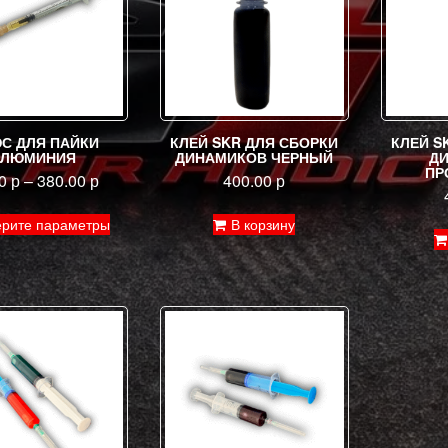
С ДЛЯ ПАЙКИ
КЛЕЙ SKR ДЛЯ СБОРКИ
КЛЕЙ S
АЛЮМИНИЯ
ДИНАМИКОВ ЧЕРНЫЙ
Д
ПР
00
р
–
380.00
р
400.00
р
Этот
рите параметры
В корзину
товар
имеет
несколько
вариаций.
Опции
можно
выбрать
на
странице
товара.