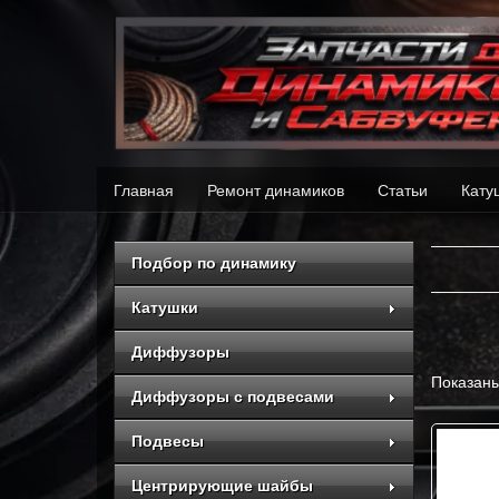
Главная
Ремонт динамиков
Статьи
Кату
Подбор по динамику
Катушки
Диффузоры
Показаны
Диффузоры с подвесами
Подвесы
Центрирующие шайбы