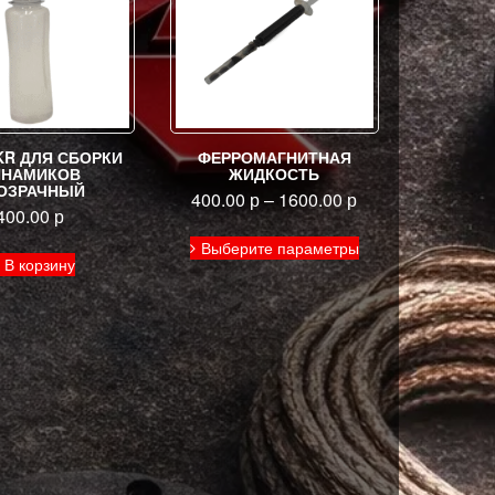
KR ДЛЯ СБОРКИ
ФЕРРОМАГНИТНАЯ
ИНАМИКОВ
ЖИДКОСТЬ
ОЗРАЧНЫЙ
400.00
р
–
1600.00
р
400.00
р
Этот
Выберите параметры
товар
В корзину
имеет
несколько
вариаций.
Опции
можно
выбрать
на
странице
товара.