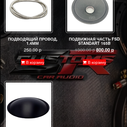
ПОДВОДЯЩИЙ ПРОВОД,
ПОДВИЖНАЯ ЧАСТЬ FSD
1.4ММ
STANDART 165B
Первоначальн
Текущ
250.00
р
1300.00
р
800.00
р
цена
цена:
составляла
800.00
В корзину
В корзину
1300.00 р.