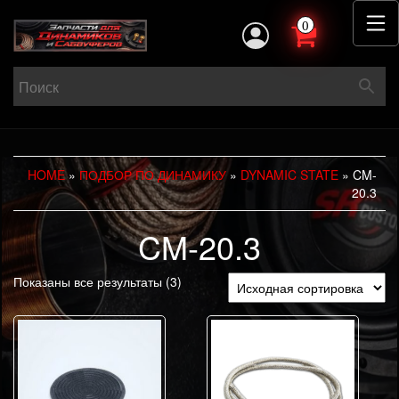
0
HOME
»
ПОДБОР ПО ДИНАМИКУ
»
DYNAMIC STATE
» CM-
20.3
CM-20.3
Показаны все результаты (3)