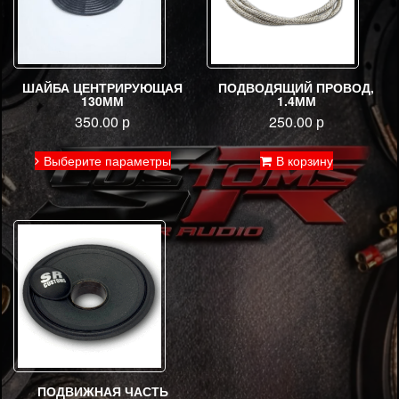
ШАЙБА ЦЕНТРИРУЮЩАЯ
ПОДВОДЯЩИЙ ПРОВОД,
130ММ
1.4ММ
350.00
р
250.00
р
Этот
Выберите параметры
В корзину
товар
имеет
несколько
вариаций.
Опции
можно
выбрать
на
странице
товара.
ПОДВИЖНАЯ ЧАСТЬ