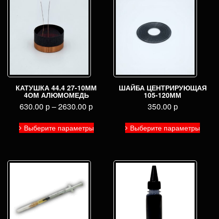
КАТУШКА 44.4 27-10ММ
ШАЙБА ЦЕНТРИРУЮЩАЯ
4ОМ АЛЮМОМЕДЬ
105-120ММ
630.00
р
–
2630.00
р
350.00
р
Этот
Этот
Выберите параметры
Выберите параметры
товар
товар
имеет
имее
несколько
неско
вариаций.
вариа
Опции
Опци
можно
можн
выбрать
выбра
на
на
странице
стран
товара.
товар