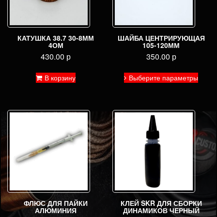
КАТУШКА 38.7 30-8ММ
ШАЙБА ЦЕНТРИРУЮЩАЯ
4ОМ
105-120ММ
430.00
р
350.00
р
Этот
В корзину
Выберите параметры
товар
имее
неско
вариа
Опци
можн
выбра
на
стран
товар
ФЛЮС ДЛЯ ПАЙКИ
КЛЕЙ SKR ДЛЯ СБОРКИ
АЛЮМИНИЯ
ДИНАМИКОВ ЧЕРНЫЙ