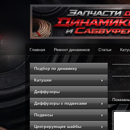
Главная
Ремонт динамиков
Статьи
Кату
Подбор по динамику
Катушки
Диффузоры
Показаны
Диффузоры с подвесами
Подвесы
Центрирующие шайбы