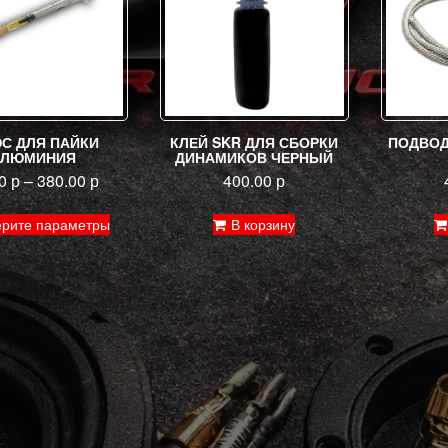
С ДЛЯ ПАЙКИ
КЛЕЙ SKR ДЛЯ СБОРКИ
ПОДВОД
АЛЮМИНИЯ
ДИНАМИКОВ ЧЕРНЫЙ
00
р
–
380.00
р
400.00
р
Этот
рите параметры
В корзину
товар
имеет
несколько
вариаций.
Опции
можно
выбрать
на
странице
товара.