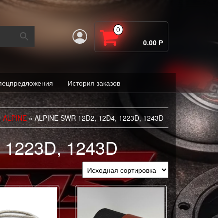
0
0.00 Р
пецпредложения
История заказов
»
ALPINE
» ALPINE SWR 12D2, 12D4, 1223D, 1243D
, 1223D, 1243D