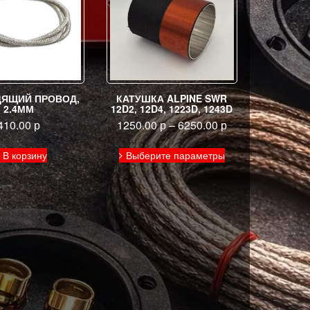
ЯЩИЙ ПРОВОД,
КАТУШКА ALPINE SWR
2.4ММ
12D2, 12D4, 1223D, 1243D
410.00
р
1250.00
р
–
6250.00
р
Этот
В корзину
Выберите параметры
товар
имеет
несколько
вариаций.
Опции
можно
выбрать
на
странице
товара.