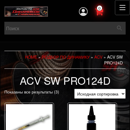
0
HOME
»
ПОДБОР ПО ДИНАМИКУ
»
ACV
» ACV SW
PRO124D
ACV SW PRO124D
Показаны все результаты (3)