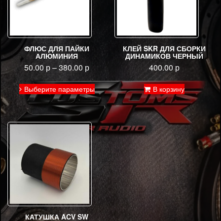
ФЛЮС ДЛЯ ПАЙКИ
КЛЕЙ SKR ДЛЯ СБОРКИ
АЛЮМИНИЯ
ДИНАМИКОВ ЧЕРНЫЙ
50.00
р
–
380.00
р
400.00
р
Этот
Выберите параметры
В корзину
товар
имеет
несколько
вариаций.
Опции
можно
выбрать
на
странице
товара.
КАТУШКА ACV SW