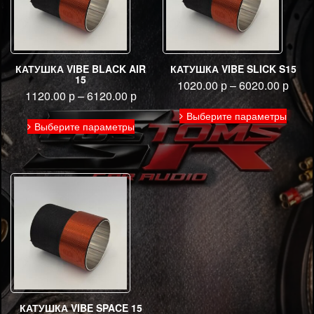
КАТУШКА VIBE BLACK AIR
КАТУШКА VIBE SLICK S15
15
1020.00
р
–
6020.00
р
1120.00
р
–
6120.00
р
Этот
Этот
Выберите параметры
товар
Выберите параметры
товар
имее
имеет
неско
несколько
вариа
вариаций.
Опци
Опции
можн
можно
выбра
выбрать
на
на
стран
странице
товар
товара.
КАТУШКА VIBE SPACE 15