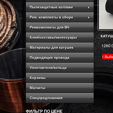
Пылезащитные колпаки
Рем. комплекты в сборе
Ремкомплекты для ВЧ
КАТУШ
Клея/составы/аксессуары
1260.
Материалы для катушек
Выбе
Подводящие провода
Уплотнители/кольца
Корзины
Магниты
Спецпредложения
ФИЛЬТР ПО ЦЕНЕ