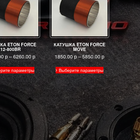
КА ETON FORCE
КАТУШКА ETON FORCE
12-800BR
MOVE
00
р
–
6260.00
р
1850.00
р
–
5850.00
р
Этот
Этот
рите параметры
Выберите параметры
товар
товар
имеет
имеет
несколько
несколько
вариаций.
вариаций.
Опции
Опции
можно
можно
выбрать
выбрать
на
на
странице
странице
товара.
товара.