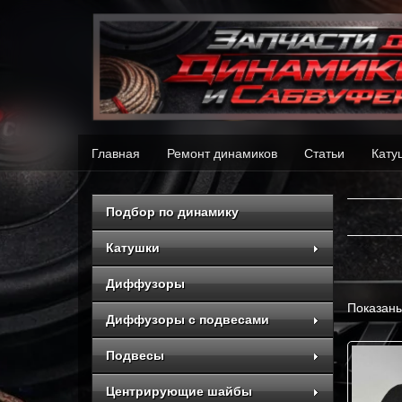
Главная
Ремонт динамиков
Статьи
Кату
Подбор по динамику
Катушки
Диффузоры
Показаны
Диффузоры с подвесами
Подвесы
Центрирующие шайбы