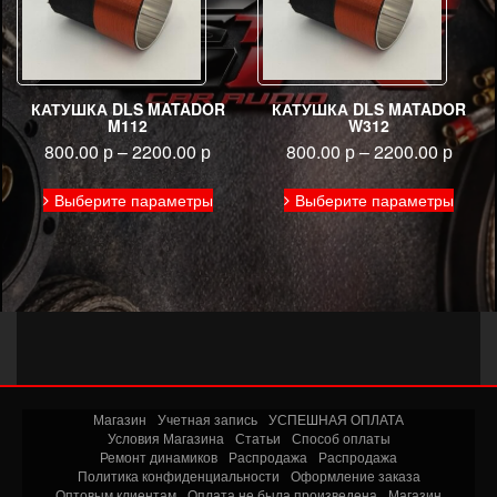
КАТУШКА DLS MATADOR
КАТУШКА DLS MATADOR
M112
W312
800.00
р
–
2200.00
р
800.00
р
–
2200.00
р
Этот
Этот
Выберите параметры
Выберите параметры
товар
товар
имеет
имее
несколько
неско
вариаций.
вариа
Опции
Опци
можно
можн
выбрать
выбра
на
на
странице
стран
товара.
товар
Магазин
Учетная запись
УСПЕШНАЯ ОПЛАТА
Условия Магазина
Статьи
Способ оплаты
Ремонт динамиков
Распродажа
Распродажа
Политика конфиденциальности
Оформление заказа
Оптовым клиентам
Оплата не была произведена
Магазин