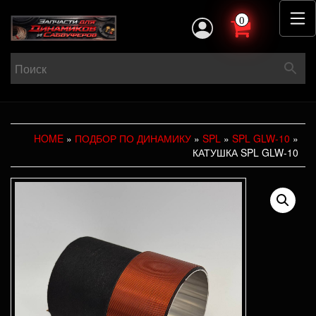
0
HOME
»
ПОДБОР ПО ДИНАМИКУ
»
SPL
»
SPL GLW-10
»
КАТУШКА SPL GLW-10