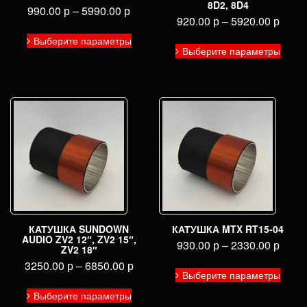
8D2, 8D4
990.00
р
–
5990.00
р
920.00
р
–
5920.00
р
Этот
Выберите параметры
Этот
товар
Выберите параметры
товар
имеет
имее
несколько
неско
вариаций.
вариа
Опции
Опци
можно
можн
выбрать
выбра
на
на
странице
стран
товара.
товар
КАТУШКА SUNDOWN
КАТУШКА MTX RT15-04
AUDIO ZV2 12″, ZV2 15″,
930.00
р
–
2330.00
р
ZV2 18″
3250.00
р
–
6850.00
р
Этот
Выберите параметры
товар
Этот
имее
Выберите параметры
товар
неско