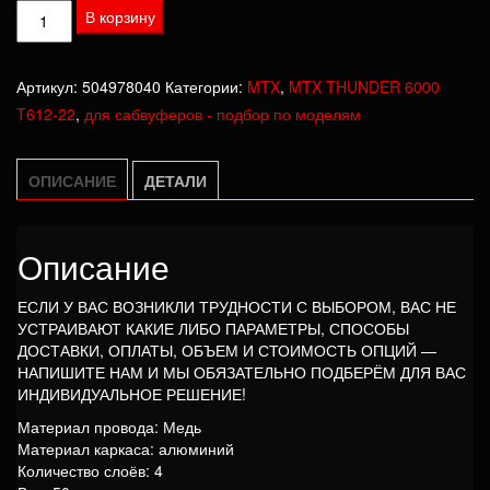
Количество
В корзину
товара
Катушка
Артикул:
504978040
Категории:
MTX
,
MTX THUNDER 6000
MTX
T612-22
,
для сабвуферов - подбор по моделям
THUNDER
6000
T612-
ОПИСАНИЕ
ДЕТАЛИ
22
Описание
ЕСЛИ У ВАС ВОЗНИКЛИ ТРУДНОСТИ С ВЫБОРОМ, ВАС НЕ
УСТРАИВАЮТ КАКИЕ ЛИБО ПАРАМЕТРЫ, СПОСОБЫ
ДОСТАВКИ, ОПЛАТЫ, ОБЪЕМ И СТОИМОСТЬ ОПЦИЙ —
НАПИШИТЕ НАМ И МЫ ОБЯЗАТЕЛЬНО ПОДБЕРЁМ ДЛЯ ВАС
ИНДИВИДУАЛЬНОЕ РЕШЕНИЕ!
Материал провода: Медь
Материал каркаса: алюминий
Количество слоёв: 4