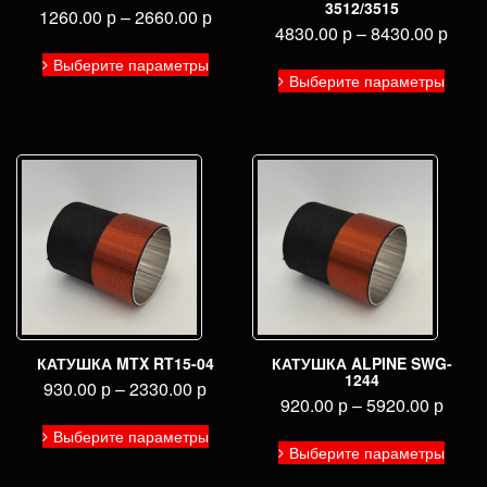
3512/3515
1260.00
р
–
2660.00
р
4830.00
р
–
8430.00
р
Этот
Выберите параметры
Этот
товар
Выберите параметры
товар
имеет
имее
несколько
неско
вариаций.
вариа
Опции
Опци
можно
можн
выбрать
выбра
на
на
странице
стран
товара.
товар
КАТУШКА MTX RT15-04
КАТУШКА ALPINE SWG-
1244
930.00
р
–
2330.00
р
920.00
р
–
5920.00
р
Этот
Выберите параметры
Этот
товар
Выберите параметры
товар
имеет
имее
несколько