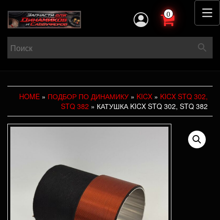
0
HOME
»
ПОДБОР ПО ДИНАМИКУ
»
KICX
»
KICX STQ 302,
STQ 382
» КАТУШКА KICX STQ 302, STQ 382