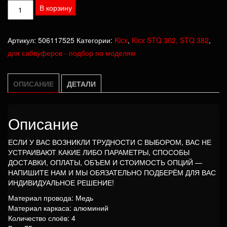
Количество
В корзину
товара
Катушка
Артикул:
506117525
Категории:
Kicx
,
Kicx STQ 302, STQ 382
,
Kicx
для сабвуферов - подбор по моделям
STQ
302,
STQ
ОПИСАНИЕ
ДЕТАЛИ
382
Описание
ЕСЛИ У ВАС ВОЗНИКЛИ ТРУДНОСТИ С ВЫБОРОМ, ВАС НЕ
УСТРАИВАЮТ КАКИЕ ЛИБО ПАРАМЕТРЫ, СПОСОБЫ
ДОСТАВКИ, ОПЛАТЫ, ОБЪЕМ И СТОИМОСТЬ ОПЦИЙ —
НАПИШИТЕ НАМ И МЫ ОБЯЗАТЕЛЬНО ПОДБЕРЁМ ДЛЯ ВАС
ИНДИВИДУАЛЬНОЕ РЕШЕНИЕ!
Материал провода: Медь
Материал каркаса: алюминий
Количество слоёв: 4