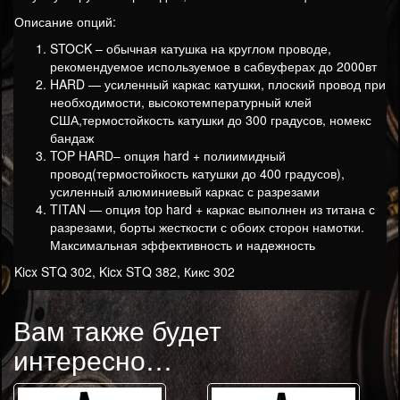
Описание опций:
STOСK – обычная катушка на круглом проводе,
рекомендуемое используемое в сабвуферах до 2000вт
HARD — усиленный каркас катушки, плоский провод при
необходимости, высокотемпературный клей
США,термостойкость катушки до 300 градусов, номекс
бандаж
TOP HARD– опция hard + полиимидный
провод(термостойкость катушки до 400 градусов),
усиленный алюминиевый каркас с разрезами
TITAN — опция top hard + каркас выполнен из титана с
разрезами, борты жесткости с обоих сторон намотки.
Максимальная эффективность и надежность
Kicx STQ 302, Kicx STQ 382, Кикс 302
Вам также будет
интересно…