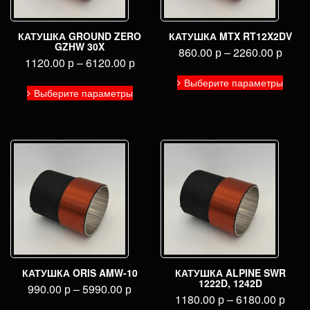
КАТУШКА GROUND ZERO
КАТУШКА MTX RT12X2DV
GZHW 30X
860.00
р
–
2260.00
р
1120.00
р
–
6120.00
р
Этот
Этот
Выберите параметры
товар
Выберите параметры
товар
имее
имеет
неско
несколько
вариа
вариаций.
Опци
Опции
можн
можно
выбра
выбрать
на
на
стран
странице
товар
товара.
КАТУШКА ORIS AMW-10
КАТУШКА ALPINE SWR
1222D, 1242D
990.00
р
–
5990.00
р
1180.00
р
–
6180.00
р
Этот