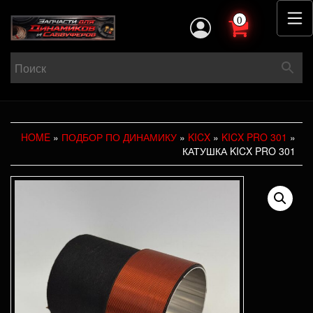
0
HOME
»
ПОДБОР ПО ДИНАМИКУ
»
KICX
»
KICX PRO 301
»
КАТУШКА KICX PRO 301