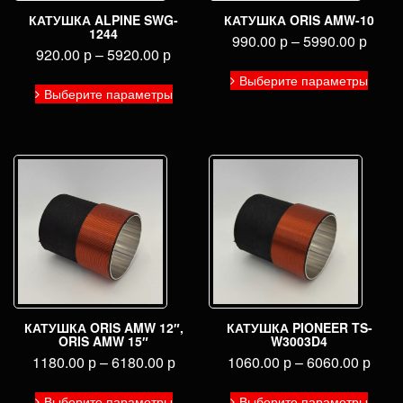
КАТУШКА ALPINE SWG-
КАТУШКА ORIS AMW-10
1244
990.00
р
–
5990.00
р
920.00
р
–
5920.00
р
Этот
Этот
Выберите параметры
товар
Выберите параметры
товар
имее
имеет
неско
несколько
вариа
вариаций.
Опци
Опции
можн
можно
выбра
выбрать
на
на
стран
странице
товар
товара.
КАТУШКА ORIS AMW 12″,
КАТУШКА PIONEER TS-
ORIS AMW 15″
W3003D4
1180.00
р
–
6180.00
р
1060.00
р
–
6060.00
р
Этот
Этот
Выберите параметры
Выберите параметры