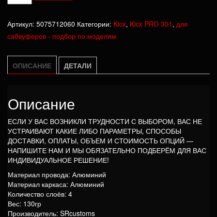
товара
Катушка
Артикул:
5075712060
Категории:
Kicx
,
Kicx PRO 301
,
для
Kicx
сабвуферов - подбор по моделям
PRO
301
ОПИСАНИЕ
ДЕТАЛИ
Описание
ЕСЛИ У ВАС ВОЗНИКЛИ ТРУДНОСТИ С ВЫБОРОМ, ВАС НЕ
УСТРАИВАЮТ КАКИЕ ЛИБО ПАРАМЕТРЫ, СПОСОБЫ
ДОСТАВКИ, ОПЛАТЫ, ОБЪЕМ И СТОИМОСТЬ ОПЦИЙ —
НАПИШИТЕ НАМ И МЫ ОБЯЗАТЕЛЬНО ПОДБЕРЁМ ДЛЯ ВАС
ИНДИВИДУАЛЬНОЕ РЕШЕНИЕ!
Материал провода: Алюминий
Материал каркаса: Алюминий
Количество слоёв: 4
Вес: 130гр
Производитель: SRcustoms