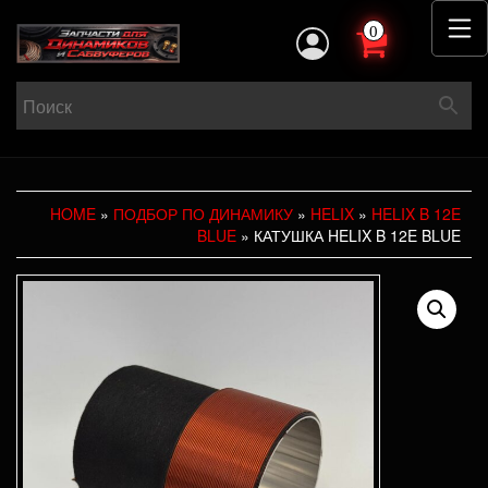
0
HOME
»
ПОДБОР ПО ДИНАМИКУ
»
HELIX
»
HELIX B 12E
BLUE
» КАТУШКА HELIX B 12E BLUE