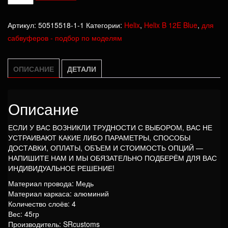
товара
Катушка
Артикул:
50515518-1-1
Категории:
Helix
,
Helix B 12E Blue
,
для
Helix
сабвуферов - подбор по моделям
B
12E
Blue
ОПИСАНИЕ
ДЕТАЛИ
Описание
ЕСЛИ У ВАС ВОЗНИКЛИ ТРУДНОСТИ С ВЫБОРОМ, ВАС НЕ
УСТРАИВАЮТ КАКИЕ ЛИБО ПАРАМЕТРЫ, СПОСОБЫ
ДОСТАВКИ, ОПЛАТЫ, ОБЪЕМ И СТОИМОСТЬ ОПЦИЙ —
НАПИШИТЕ НАМ И МЫ ОБЯЗАТЕЛЬНО ПОДБЕРЁМ ДЛЯ ВАС
ИНДИВИДУАЛЬНОЕ РЕШЕНИЕ!
Материал провода: Медь
Материал каркаса: алюминий
Количество слоёв: 4
Вес: 45гр
Производитель: SRcustoms