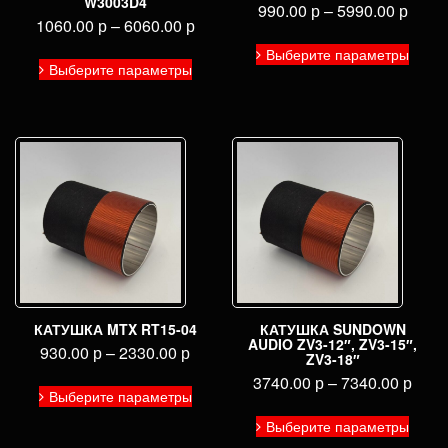
W3003D4
990.00
р
–
5990.00
р
1060.00
р
–
6060.00
р
Этот
Этот
Выберите параметры
товар
Выберите параметры
товар
имее
имеет
неско
несколько
вариа
вариаций.
Опци
Опции
можн
можно
выбра
выбрать
на
на
стран
странице
товар
товара.
КАТУШКА MTX RT15-04
КАТУШКА SUNDOWN
AUDIO ZV3-12″, ZV3-15″,
930.00
р
–
2330.00
р
ZV3-18″
Этот
3740.00
р
–
7340.00
р
Выберите параметры
товар
Этот
имеет
Выберите параметры
товар
несколько