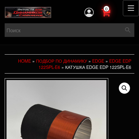
0
HOME
»
ПОДБОР ПО ДИНАМИКУ
»
EDGE
»
EDGE EDP
122SPL-E6
» КАТУШКА EDGE EDP 122SPL-E6