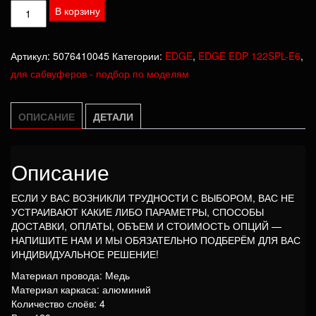
Количество
В корзину
товара
Катушка
Артикул:
5076410045
Категории:
EDGE
,
EDGE EDP 122SPL-E6
,
EDGE
для сабвуферов - подбор по моделям
EDP
122SPL-
E6
ОПИСАНИЕ
ДЕТАЛИ
Описание
ЕСЛИ У ВАС ВОЗНИКЛИ ТРУДНОСТИ С ВЫБОРОМ, ВАС НЕ
УСТРАИВАЮТ КАКИЕ ЛИБО ПАРАМЕТРЫ, СПОСОБЫ
ДОСТАВКИ, ОПЛАТЫ, ОБЪЕМ И СТОИМОСТЬ ОПЦИЙ —
НАПИШИТЕ НАМ И МЫ ОБЯЗАТЕЛЬНО ПОДБЕРЁМ ДЛЯ ВАС
ИНДИВИДУАЛЬНОЕ РЕШЕНИЕ!
Материал провода: Медь
Материал каркаса: алюминий
Количество слоёв: 4