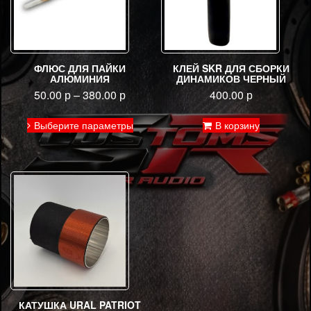
ФЛЮС ДЛЯ ПАЙКИ
КЛЕЙ SKR ДЛЯ СБОРКИ
АЛЮМИНИЯ
ДИНАМИКОВ ЧЕРНЫЙ
50.00
р
–
380.00
р
400.00
р
Этот
Выберите параметры
В корзину
товар
имеет
несколько
вариаций.
Опции
можно
выбрать
на
странице
товара.
КАТУШКА URAL PATRIOT