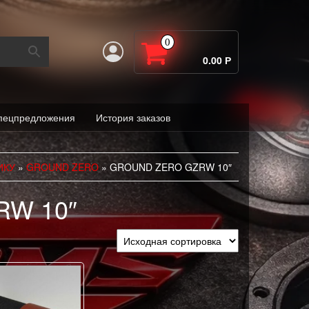
0
0.00 Р
пецпредложения
История заказов
ИКУ
»
GROUND ZERO
» GROUND ZERO GZRW 10″
RW 10″