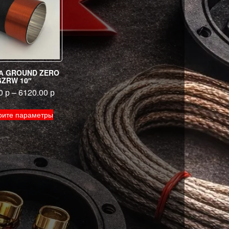
А GROUND ZERO
GZRW 10″
00
р
–
6120.00
р
Этот
рите параметры
товар
имеет
несколько
вариаций.
Опции
можно
выбрать
на
странице
товара.