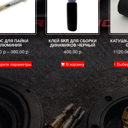
С ДЛЯ ПАЙКИ
КЛЕЙ SKR ДЛЯ СБОРКИ
КАТУШК
АЛЮМИНИЯ
ДИНАМИКОВ ЧЕРНЫЙ
00
р
–
380.00
р
400.00
р
1120.
Этот
рите параметры
В корзину
Выбе
товар
имеет
несколько
вариаций.
Опции
можно
выбрать
на
странице
товара.