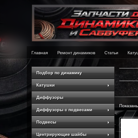
Главная
Ремонт динамиков
Статьи
Кату
Подбор по динамику
Катушки
Диффузоры
Показаны
Диффузоры с подвесами
Подвесы
Центрирующие шайбы